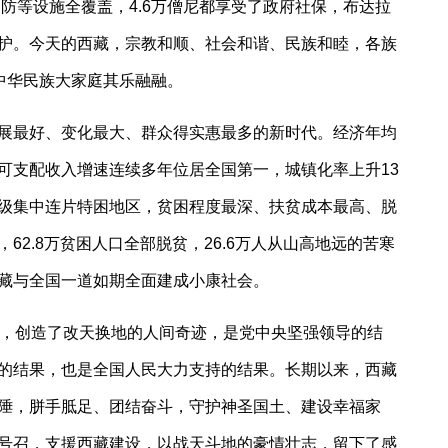
消防等设施全覆盖，4.6万僧尼都享受了政府社保，布达拉
护。今天的西藏，宗教和顺、社会和谐、民族和睦，各族
，中华民族大家庭其乐融融。
最好、变化最大、群众得实惠最多的新时代。经济年均
可支配收入增速连续多年位居全国第一，城镇化率上升
13
级集中连片特困地区，贫困程度最深、扶贫成本最高、脱
62.8万贫困人口全部脱贫，26.6万人从山高地远的苦寒
藏与全国一道如期全面建成小康社会。
就，创造了改天换地的人间奇迹，是党中央坚强领导的结
的结果，也是全国人民大力支持的结果。长期以来，西藏
陲，胼手胝足、团结奋斗，守护神圣国土、建设幸福家
号召，支援西藏建设，以战天斗地的豪情壮志，留下了感