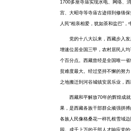
1700多座寺庙实现水电、网络、
宫、大昭寺等寺庙古迹得到修缮保
人民“相亲相爱，犹如茶和盐巴”
党的十八大以来，西藏步入发展
增速位居全国三甲，农村居民人均
个百分点。西藏曾经是全国唯一省
贫难度最大。经过坚持不懈的努力，
之地搬迁到河谷城镇安居乐业，西
西藏和平解放
70年的辉煌成
果，是西藏各族干部群众顽强拼搏
各族人民像格桑花一样扎根雪域边
园。成千上万的干部人才响应党的