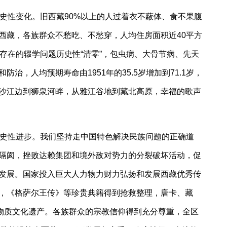
历史性变化。旧西藏90%以上的人过着衣不蔽体、食不果腹
的西藏，各族群众不愁吃、不愁穿，人均住房面积近40平方
存在的辍学问题历史性“清零”，包虫病、大骨节病、先天
治，人均预期寿命由1951年的35.5岁增加到71.1岁，
沙江边到狮泉河畔，从雅江谷地到藏北高原，幸福的歌声
历史性进步。我们坚持走中国特色解决民族问题的正确道
隔阂，挫败达赖集团和境外敌对势力的分裂破坏活动，促
发展。国家投入巨大人力物力财力弘扬和发展西藏优秀传
，《格萨尔王传》等珍贵典籍得到抢救整理，唐卡、藏
非物质文化遗产。各族群众的宗教信仰得到充分尊重，全区