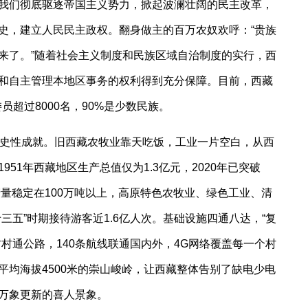
我们彻底驱逐帝国主义势力，掀起波澜壮阔的民主改革，
史，建立人民民主政权。翻身做主的百万农奴欢呼：“贵族
来了。”随着社会主义制度和民族区域自治制度的实行，西
和自主管理本地区事务的权利得到充分保障。目前，西藏
员超过8000名，90%是少数民族。
历史性成就。旧西藏农牧业靠天吃饭，工业一片空白，从西
51年西藏地区生产总值仅为1.3亿元，2020年已突破
产量稳定在100万吨以上，高原特色农牧业、绿色工业、清
三五”时期接待游客近1.6亿人次。基础设施四通八达，“复
村通公路，140条航线联通国内外，4G网络覆盖每一个村
平均海拔4500米的崇山峻岭，让西藏整体告别了缺电少电
万象更新的喜人景象。