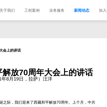
关于我们
工程案例
业务服务
新闻动态
加入
建筑设计
市政设计
电力设计
商物粮储藏（冷库冷冻）
农林设计
勘察资质
水利设计
风景园林
年大会上的讲话
土地规划
城乡规划
工程测绘
工程咨询
工程造价
平解放
70周年大会上的讲话
21年8月19日，拉萨）汪洋
之际，我们迎来了西藏和平解放
70周年。上个月，中共