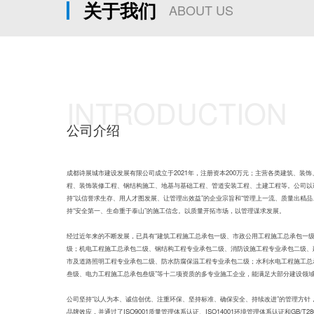
关于我们
ABOUT US
INTRODUCTION
公司介绍
成都诗展城市建设发展有限公司成立于2021年，注册资本200万元；主营各类建筑、装
程、装饰装修工程、钢结构施工、地基与基础工程、管道安装工程、土建工程等。公司以
持“以信誉求生存、用人才图发展、让管理出效益”的企业宗旨和“管理上一流、质量出精品
持“安全第一、生命重于泰山”的施工信念。以质量开拓市场，以管理谋求发展。
经过近年来的不断发展，已具有“建筑工程施工总承包一级、市政公用工程施工总承包一
级；机电工程施工总承包二级、钢结构工程专业承包二级、消防设施工程专业承包二级、
市及道路照明工程专业承包二级、防水防腐保温工程专业承包二级；水利水电工程施工总
叁级、电力工程施工总承包叁级”等十二项资质的多专业施工企业，能满足大部分建设领
公司坚持“以人为本、诚信创优、注重环保、坚持标准、确保安全、持续改进”的管理方针
品牌效应，并通过了ISO9001质量管理体系认证、ISO14001环境管理体系认证和GB/T