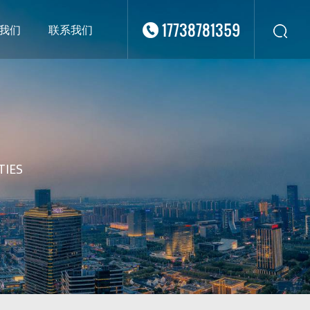
17738781359
我们
联系我们
华东
华北
华南
华中
西南
TIES
西北
东南