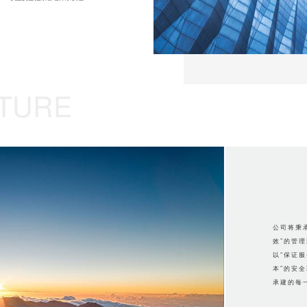
TURE
公司将秉
效”的管
以“保证
本”的安
承建的每