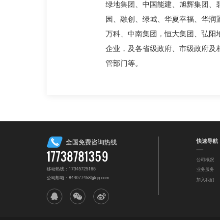
绿地集团、中国能建、旭辉集团、
园、融创、绿城、华夏幸福、华润
万科、中南集团，恒大集团、弘阳
企业，及各省级政府、市级政府及
管部门等。
快速导航
全国免费咨询热线
17738781359
公司概况
移动热线：17345725165
业务服务
公司邮箱：844077458@qq.com
加入我们